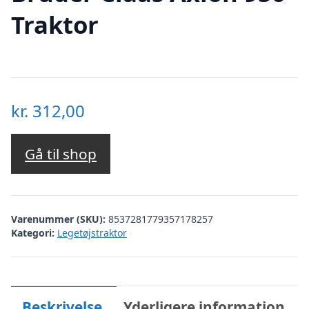
Traktor
kr.
312,00
Gå til shop
Varenummer (SKU):
8537281779357178257
Kategori:
Legetøjstraktor
Beskrivelse
Yderligere information