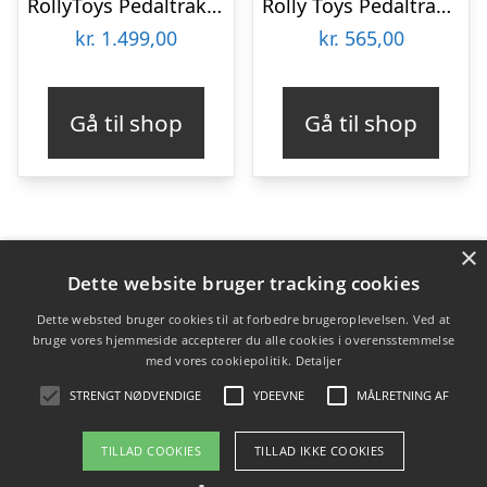
RollyToys Pedaltraktor John Deere Med Frontskovl
Rolly Toys Pedaltraktor Carabella
kr.
1.499,00
kr.
565,00
Gå til shop
Gå til shop
×
Varekategorier
Dette website bruger tracking cookies
Produkter
Dette websted bruger cookies til at forbedre brugeroplevelsen. Ved at
EL traktor
bruge vores hjemmeside accepterer du alle cookies i overensstemmelse
med vores cookiepolitik.
Detaljer
Legetøjstraktor
Pedaltraktor
STRENGT NØDVENDIGE
YDEEVNE
MÅLRETNING AF
TILLAD COOKIES
TILLAD IKKE COOKIES
Copyright 2026 - Pilanto Aps