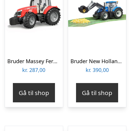
Bruder Massey Ferguson 7624 traktor legetøj
Bruder New Holland T7.315 traktor med frontlæsser legetøj
kr.
287,00
kr.
390,00
Gå til shop
Gå til shop